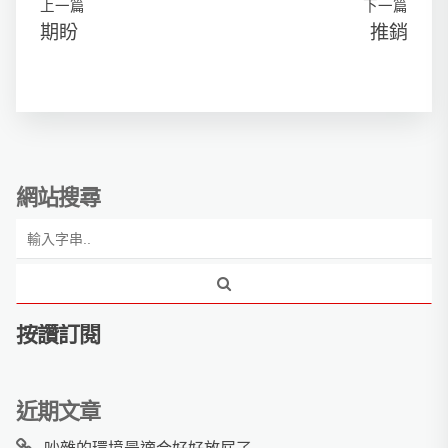
上一篇
下一篇
期盼
推銷
網站搜尋
按讚訂閱
近期文章