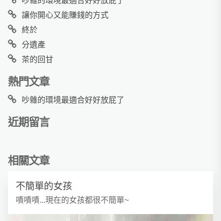
吵雜的環境最適合好好放屁了
讓你開心又能賺錢的方式
終於
分遺產
茶的回甘
熱門文章
吵雜的環境最適合好好放屁了
近期留言
相關文章
不簡單的女孩
嘖嘖嘖...現在的女孩都很不簡單~