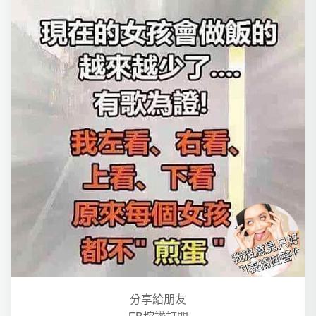
分享給朋友