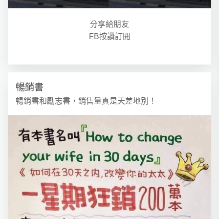
分享給朋友
FB按讚訂閱
暢銷書
暢銷書和勵志書，銷售量真是天差地別！