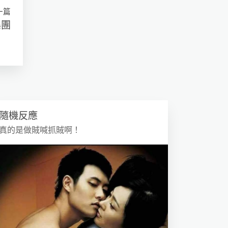
一篇
集團
隨機反應
真的是做賊喊抓賊啊！