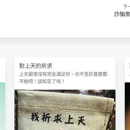
下
詐騙
對上天的祈求
上天縱使沒有完全滿足你，也不至於甚麼都
不給吧！該知足了啦！