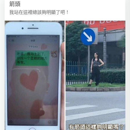
箭頭
我站在這裡總該夠明顯了吧！