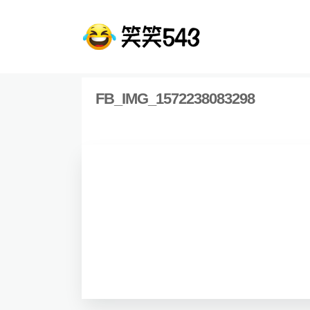
FB_IMG_1572238083298