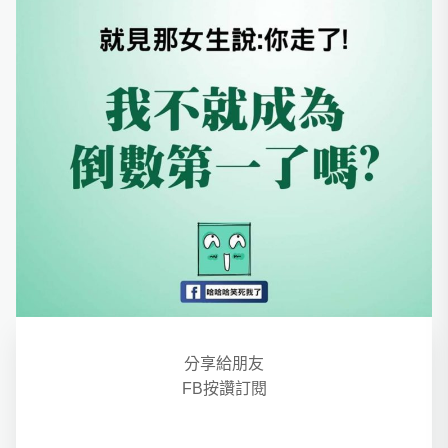
分享給朋友
FB按讚訂閱