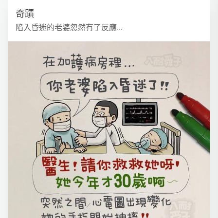
奇蹟
陷入昏迷的老婆忽然有了反應...