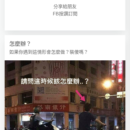
分享給朋友
FB按讚訂閱
怎麼辦？
如果你遇到這情形會怎麼做？裝傻嗎？