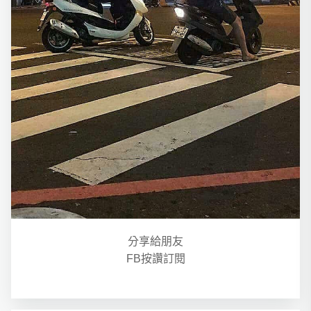
分享給朋友
FB按讚訂閱