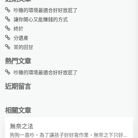
吵雜的環境最適合好好放屁了
讓你開心又能賺錢的方式
終於
分遺產
茶的回甘
熱門文章
吵雜的環境最適合好好放屁了
近期留言
相關文章
無奈之法
狗狗一直吵，為了讓孩子好好寫作業，無奈之下只好...