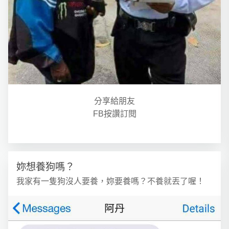
分享給朋友
FB按讚訂閱
妳想養狗嗎？
我家有一隻狗沒人要養，妳要養嗎？不養就丟了喔！