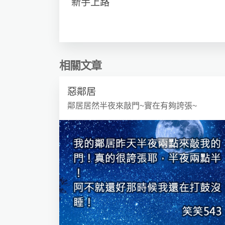
新手上路
相關文章
惡鄰居
鄰居居然半夜來敲門~實在有夠誇張~