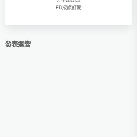
FB按讚訂閱
發表迴響