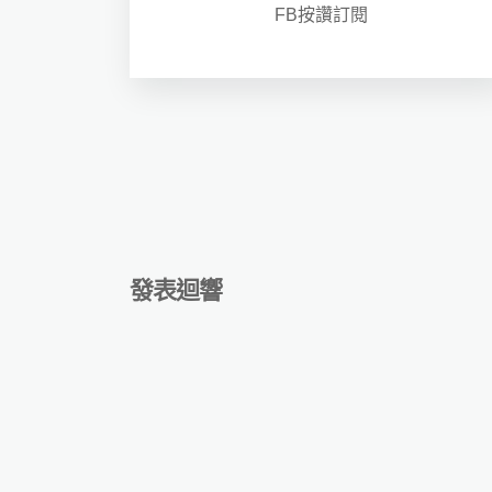
FB按讚訂閱
發表迴響