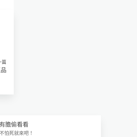
一篇
正品
有膽偷看看
不怕死就來吧！