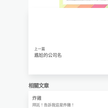
上一篇
尷尬的公司名
相關文章
炸雞
拜託！告訴我這是炸雞！