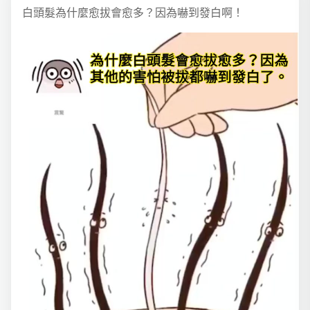
白頭髮為什麼愈拔會愈多？因為嚇到發白啊！