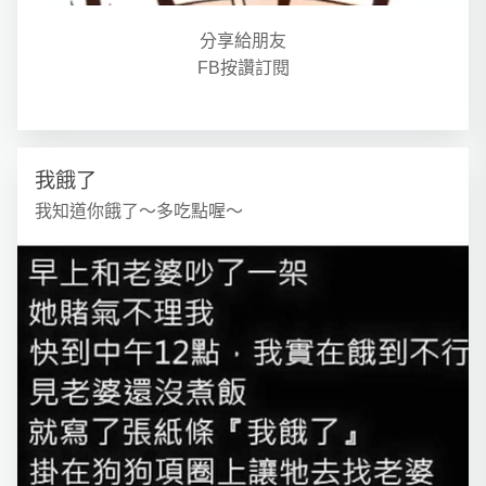
分享給朋友
FB按讚訂閱
我餓了
我知道你餓了～多吃點喔～