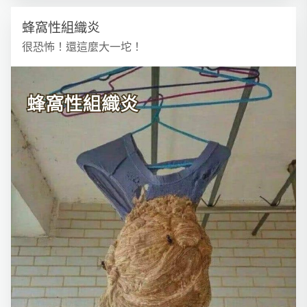
蜂窩性組織炎
很恐怖！還這麼大一坨！