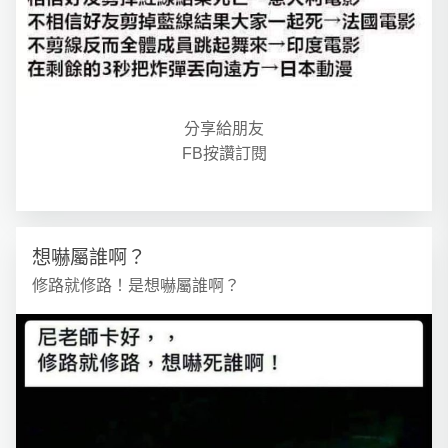
分享給朋友
FB按讚訂閱
想嚇屬誰啊？
修路就修路！是想嚇屬誰啊？