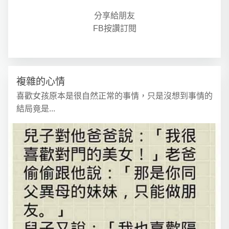
分享給朋友
FB按讚訂閱
複雜的心情
喜歡女孩原本是很自然正常的事情，只是沒想到事情的
結局竟是...