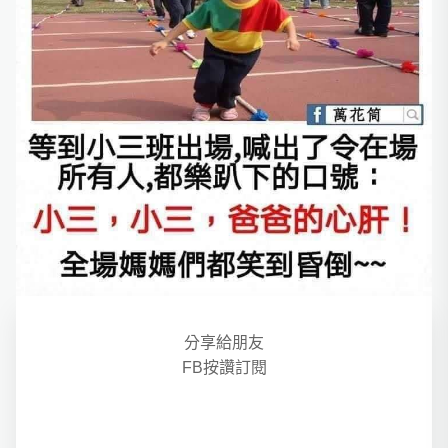
分享給朋友
FB按讚訂閱