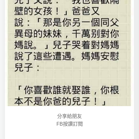
分享給朋友
FB按讚訂閱