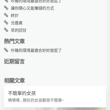
吵雜的環境最適合好好放屁了
讓你開心又能賺錢的方式
終於
分遺產
茶的回甘
熱門文章
吵雜的環境最適合好好放屁了
近期留言
相關文章
不簡單的女孩
嘖嘖嘖...現在的女孩都很不簡單~