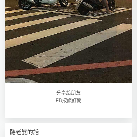
分享給朋友
FB按讚訂閱
聽老婆的話