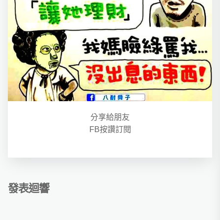
分享給朋友
FB按讚訂閱
發表迴響