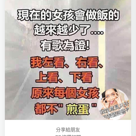
分享給朋友