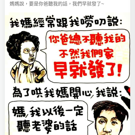
媽媽說，要是你爸聽我的話，我們早就發了~