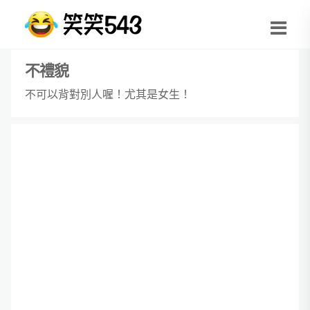
不禮貌
不可以背對別人喔！尤其是女生！