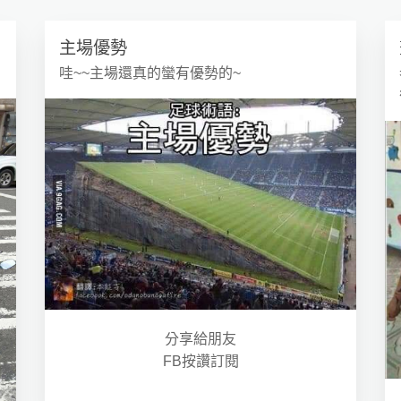
主場優勢
哇~~主場還真的蠻有優勢的~
分享給朋友
FB按讚訂閱