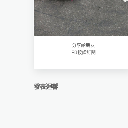
分享給朋友
FB按讚訂閱
發表迴響