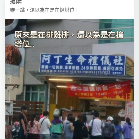
搶購
嚇一跳，還以為在是在搶塔位！