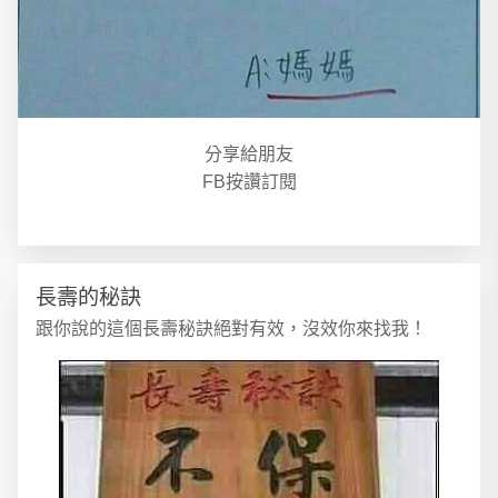
分享給朋友
FB按讚訂閱
長壽的秘訣
跟你說的這個長壽秘訣絕對有效，沒效你來找我！